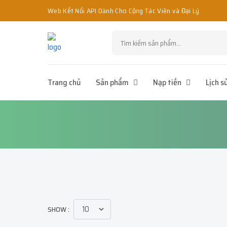
Web Kết Nối API Dành Cho Cộng Tác Viên và Đại Lý
Trang chủ
Sản phẩm
Nạp tiền
Lịch s
SHOW :