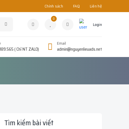
Chính sách
FAQ
Liên hệ
0
Login
e
Email
189.565 ( Chỉ NT ZALO)
admin@nguyenlieuads.net
Tìm kiếm bài viết