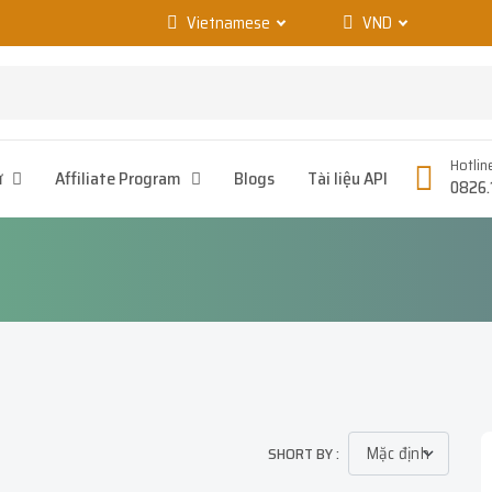
Vietnamese
VND
Hotlin
ử
Affiliate Program
Blogs
Tài liệu API
0826.
SHORT BY :