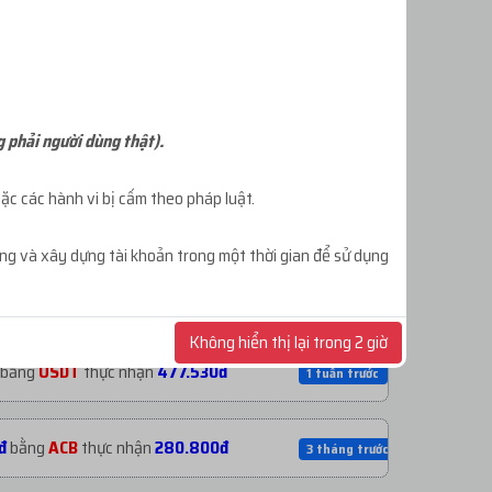
ĐĂNG KÝ TÀI KHOẢN
g phải người dùng thật).
c các hành vi bị cấm theo pháp luật.
ông và xây dựng tài khoản trong một thời gian để sử dụng
0đ
bằng
USDT
thực nhận
1.060.530đ
5 ngày trước
Không hiển thị lại trong 2 giờ
bằng
USDT
thực nhận
477.530đ
1 tuần trước
đ
bằng
ACB
thực nhận
280.800đ
3 tháng trước