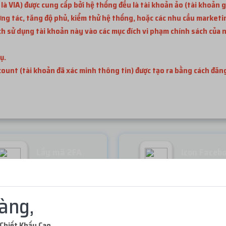
 VIA) được cung cấp bởi hệ thống đều là tài khoản ảo (tài khoản g
ơng tác, tăng độ phủ, kiểm thử hệ thống, hoặc các nhu cầu marketi
 sử dụng tài khoản này vào các mục đích vi phạm chính sách của n
ụ.
ccount (tài khoản đã xác minh thông tin) được tạo ra bằng cách đă
Lấy mã 2FA
Icon Faceb
Miễn phí
Miễn phí
àng,
Chiết Khấu Cao