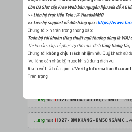
Còn 03 Slot cấp Free Web bán nguyên liệu ads để AE k
>> Liên hệ trực tiếp Tele : @ViaadsMMO
>> Liên hệ support về đơn hàng qua :
https://www.fac
Chúng tôi xin trân trọng thông báo:
Toàn bộ tài khoản (Hay thuật ngữ thường dùng là VIA) đư
Tài khoản này chỉ phục vụ cho mục đích
tăng tương tác, 
Chúng tôi
không chịu trách nhiệm
nếu Quý khách sử dụn
ĐƠN HÀNG GẦN ĐÂY
Vui lòng cân nhắc kỹ trước khi sử dụng dịch vụ.
Via
là viết tắt của cụm từ
Verify Information Accoun
Trân trọng,
...org
mua
1
ID 66 - PAGE CỔ NHÉT BM - 1000...
với
...org
mua
1
ID 21 - BM ĐÃ TẠO TKQC - BM1 L...
với 
...org
mua
1
ID 27 - BM KHÁNG - BM50 NGÂM C...
vớ