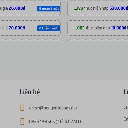
i giá
26.000đ
...ivp
thực hiện nạp
530.000đ
5 ngày trước
i giá
70.000đ
...003
thực hiện nạp
10.000đ
2 tuần trước
i giá
70.000đ
...003
thực hiện nạp
22.000đ
3 tuần trước
i giá
200.000đ
...003
thực hiện nạp
30.000đ
1 tháng trước
ới giá
1.800đ
...s03
thực hiện nạp
438.800
2 tháng trước
Liên hệ
L
i giá
72.800đ
...e04
thực hiện nạp
80.000đ
Ch
admin@nguyenlieuads.net
2 tháng trước
Câ
0826.189.565 ( Chỉ NT ZALO)
giá
27.000đ
...ivp
thực hiện nạp
175.000đ
3 tháng trước