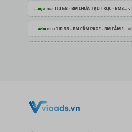
...mja
mua
1
ID 68 - BM CHƯA TẠO TKQC - BM3...
vớ
...adm
mua
1
ID 66 - BM CẦM PAGE - BM CẦM 1...
vớ
...adm
mua
1
ID 66 - BM CẦM PAGE - BM CẦM 1...
vớ
...org
mua
1
ID 66 - BM CẦM PAGE - BM CẦM 2...
vớ
...org
mua
1
TKBM SHARE ĐỐI TÁC - REG THEO ...
v
...org
mua
1
ID 27 - BM KHÁNG - BM50 NGÂM C...
vớ
...org
mua
2
V1.93 | CLONE VIỆT NUÔI CÓ 2FA...
với 