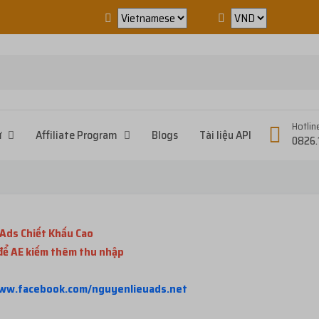
Hotlin
ử
Affiliate Program
Blogs
Tài liệu API
0826.
Ads Chiết Khấu Cao
 để AE kiếm thêm thu nhập
www.facebook.com/nguyenlieuads.net