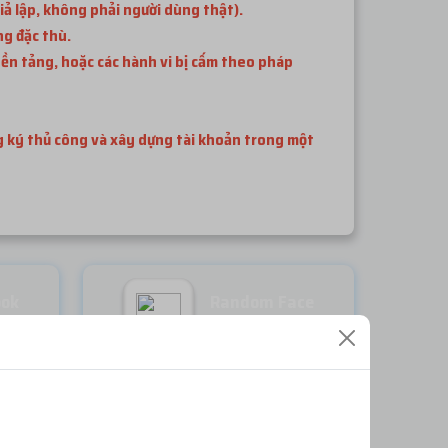
iả lập, không phải người dùng thật).
ng đặc thù.
ền tảng, hoặc các hành vi bị cấm theo pháp
ng ký thủ công và xây dựng tài khoản trong một
ook
Random Face
Miễn phí
ĐĂNG NHẬP