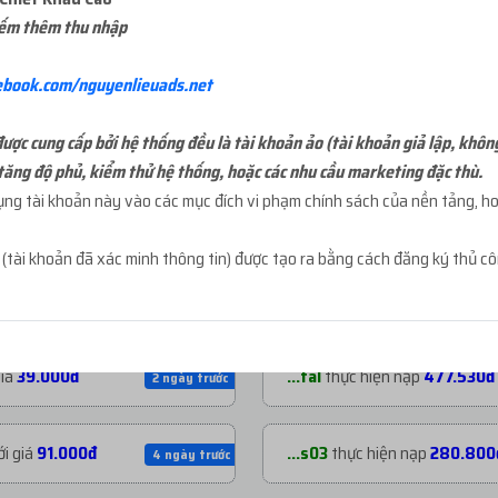
iếm thêm thu nhập
ebook.com/nguyenlieuads.net
ợc cung cấp bởi hệ thống đều là tài khoản ảo (tài khoản giả lập, khôn
tăng độ phủ, kiểm thử hệ thống, hoặc các nhu cầu marketing đặc thù.
g tài khoản này vào các mục đích vi phạm chính sách của nền tảng, hoặ
NẠP TIỀN GẦN ĐÂY
t
(tài khoản đã xác minh thông tin) được tạo ra bằng cách đăng ký thủ c
 giá
200.000đ
...mja
thực hiện nạp
1.060.53
2 ngày trước
giá
39.000đ
...tal
thực hiện nạp
477.530đ
2 ngày trước
i giá
91.000đ
...s03
thực hiện nạp
280.800
4 ngày trước