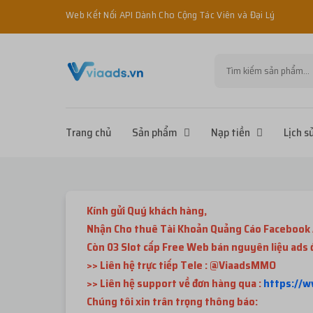
Web Kết Nối API Dành Cho Cộng Tác Viên và Đại Lý
Trang chủ
Sản phẩm
Nạp tiền
Lịch s
Kính gửi Quý khách hàng,
Nhận Cho thuê Tài Khoản Quảng Cáo Facebook 
Còn 03 Slot cấp Free Web bán nguyên liệu ads
>> Liên hệ trực tiếp Tele : @ViaadsMMO
>> Liên hệ support về đơn hàng qua :
https://
Chúng tôi xin trân trọng thông báo: