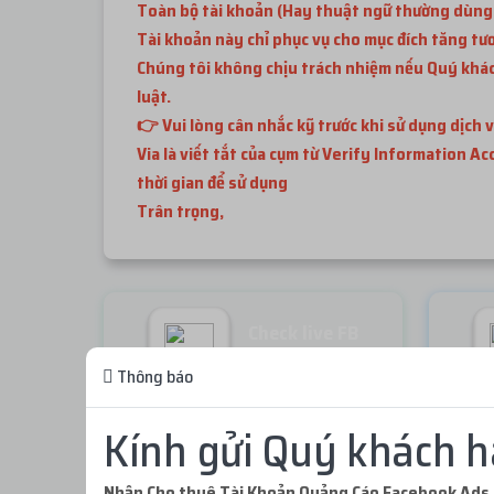
Toàn bộ tài khoản (Hay thuật ngữ thường dùng là
Tài khoản này chỉ phục vụ cho mục đích tăng tư
Chúng tôi không chịu trách nhiệm nếu Quý khách
luật.
👉 Vui lòng cân nhắc kỹ trước khi sử dụng dịch v
Via là viết tắt của cụm từ Verify Information A
thời gian để sử dụng
Trân trọng,
Check live FB
Miễn phí
Thông báo
Kính gửi Quý khách h
Không thể tải sản phẩm. Vui lòng thử lại!
Nhận Cho thuê Tài Khoản Quảng Cáo Facebook Ads 