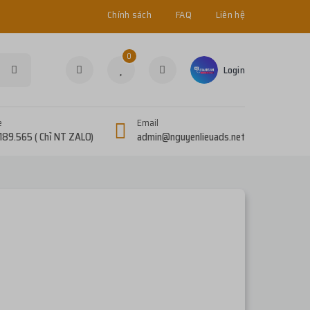
Chính sách
FAQ
Liên hệ
0
Login
e
Email
189.565 ( Chỉ NT ZALO)
admin@nguyenlieuads.net