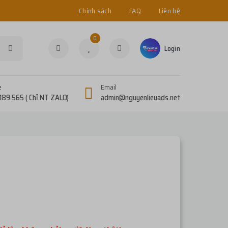
Chính sách
FAQ
Liên hệ
0
Login
e
Email
189.565 ( Chỉ NT ZALO)
admin@nguyenlieuads.net