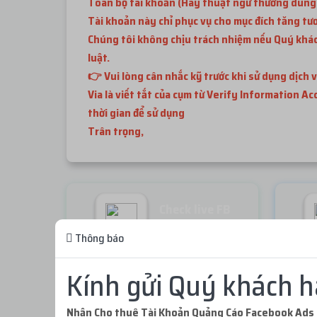
Toàn bộ tài khoản (Hay thuật ngữ thường dùng là
Tài khoản này chỉ phục vụ cho mục đích tăng tư
Chúng tôi không chịu trách nhiệm nếu Quý khách
luật.
👉 Vui lòng cân nhắc kỹ trước khi sử dụng dịch v
Via là viết tắt của cụm từ Verify Information A
thời gian để sử dụng
Trân trọng,
Check live FB
Miễn phí
Thông báo
Kính gửi Quý khách h
Không thể tải sản phẩm. Vui lòng thử lại!
Nhận Cho thuê Tài Khoản Quảng Cáo Facebook Ads 