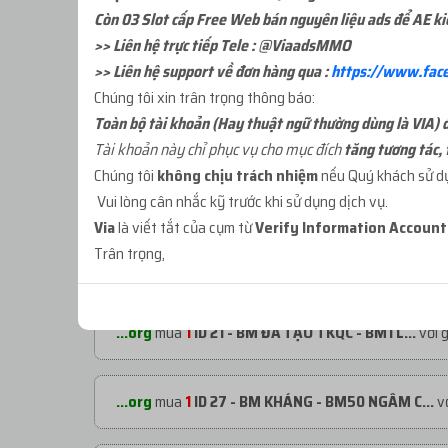
Còn 03 Slot cấp Free Web bán nguyên liệu ads để AE k
>> Liên hệ trực tiếp Tele : @ViaadsMMO
>> Liên hệ support về đơn hàng qua :
https://www.fac
Chúng tôi xin trân trọng thông báo:
Toàn bộ tài khoản (Hay thuật ngữ thường dùng là VIA) đư
Tài khoản này chỉ phục vụ cho mục đích
tăng tương tác, 
Chúng tôi
không chịu trách nhiệm
nếu Quý khách sử dụn
ĐƠN HÀNG GẦN ĐÂY
Vui lòng cân nhắc kỹ trước khi sử dụng dịch vụ.
Via
là viết tắt của cụm từ
Verify Information Accoun
Trân trọng,
...org
mua
1
ID 66 - PAGE CỔ NHÉT BM - 1000...
với
...org
mua
1
ID 21 - BM ĐÃ TẠO TKQC - BM1 L...
với 
...org
mua
1
ID 27 - BM KHÁNG - BM50 NGÂM C...
vớ