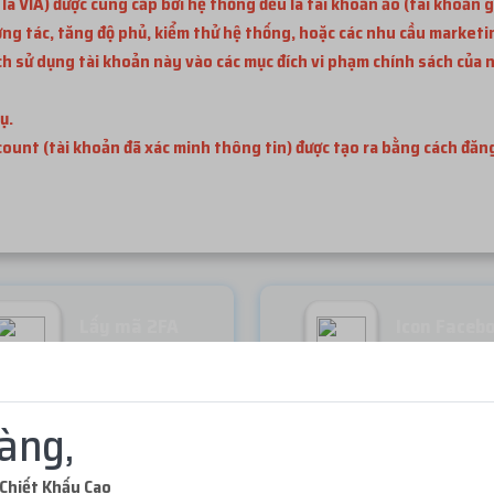
 VIA) được cung cấp bởi hệ thống đều là tài khoản ảo (tài khoản g
ơng tác, tăng độ phủ, kiểm thử hệ thống, hoặc các nhu cầu marketi
 sử dụng tài khoản này vào các mục đích vi phạm chính sách của n
ụ.
ccount (tài khoản đã xác minh thông tin) được tạo ra bằng cách đă
Lấy mã 2FA
Icon Faceb
Miễn phí
Miễn phí
àng,
Chiết Khấu Cao