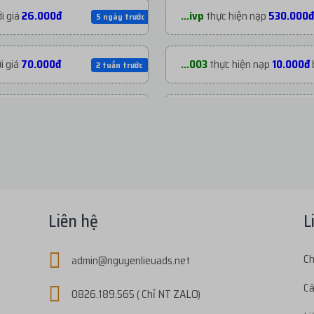
i giá
26.000đ
...ivp
thực hiện nạp
530.000đ
5 ngày trước
i giá
70.000đ
...003
thực hiện nạp
10.000đ
2 tuần trước
i giá
70.000đ
...003
thực hiện nạp
22.000đ
3 tuần trước
i giá
200.000đ
...003
thực hiện nạp
30.000đ
1 tháng trước
ới giá
1.800đ
...s03
thực hiện nạp
438.800
2 tháng trước
Liên hệ
L
i giá
72.800đ
...e04
thực hiện nạp
80.000đ
Ch
admin@nguyenlieuads.net
2 tháng trước
Câ
0826.189.565 ( Chỉ NT ZALO)
giá
27.000đ
...ivp
thực hiện nạp
175.000đ
3 tháng trước