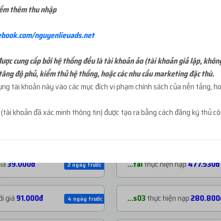
iếm thêm thu nhập
ebook.com/nguyenlieuads.net
ợc cung cấp bởi hệ thống đều là tài khoản ảo (tài khoản giả lập, khôn
tăng độ phủ, kiểm thử hệ thống, hoặc các nhu cầu marketing đặc thù.
g tài khoản này vào các mục đích vi phạm chính sách của nền tảng, hoặ
NẠP TIỀN GẦN ĐÂY
t
(tài khoản đã xác minh thông tin) được tạo ra bằng cách đăng ký thủ c
 giá
200.000đ
...mja
thực hiện nạp
1.060.53
2 ngày trước
giá
39.000đ
...tal
thực hiện nạp
477.530đ
2 ngày trước
i giá
91.000đ
...s03
thực hiện nạp
280.800
4 ngày trước