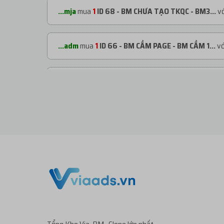
...mja
mua
1
ID 68 - BM CHƯA TẠO TKQC - BM3...
vớ
...adm
mua
1
ID 66 - BM CẦM PAGE - BM CẦM 1...
vớ
...adm
mua
1
ID 66 - BM CẦM PAGE - BM CẦM 1...
vớ
...org
mua
1
ID 66 - BM CẦM PAGE - BM CẦM 2...
vớ
...org
mua
1
TKBM SHARE ĐỐI TÁC - REG THEO ...
v
...org
mua
1
ID 27 - BM KHÁNG - BM50 NGÂM C...
vớ
...org
mua
2
V1.93 | CLONE VIỆT NUÔI CÓ 2FA...
với 