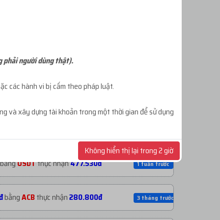
ĐĂNG KÝ TÀI KHOẢN
g phải người dùng thật).
c các hành vi bị cấm theo pháp luật.
ông và xây dựng tài khoản trong một thời gian để sử dụng
0đ
bằng
USDT
thực nhận
1.060.530đ
5 ngày trước
Không hiển thị lại trong 2 giờ
bằng
USDT
thực nhận
477.530đ
1 tuần trước
đ
bằng
ACB
thực nhận
280.800đ
3 tháng trước