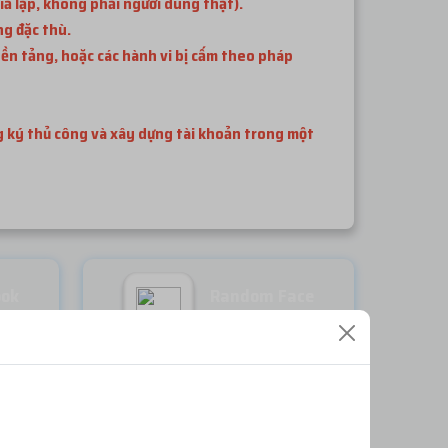
iả lập, không phải người dùng thật).
ng đặc thù.
ền tảng, hoặc các hành vi bị cấm theo pháp
ng ký thủ công và xây dựng tài khoản trong một
ook
Random Face
Miễn phí
ĐĂNG NHẬP