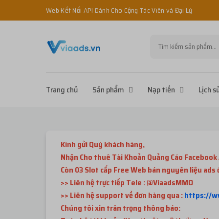
Web Kết Nối API Dành Cho Cộng Tác Viên và Đại Lý
Trang chủ
Sản phẩm
Nạp tiền
Lịch s
Kính gửi Quý khách hàng,
Nhận Cho thuê Tài Khoản Quảng Cáo Facebook 
Còn 03 Slot cấp Free Web bán nguyên liệu ads
>> Liên hệ trực tiếp Tele : @ViaadsMMO
>> Liên hệ support về đơn hàng qua :
https://
Chúng tôi xin trân trọng thông báo: