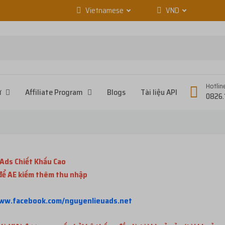
Vietnamese
VND
Hotlin
ử
Affiliate Program
Blogs
Tài liệu API
0826.
Ads Chiết Khấu Cao
 để AE kiếm thêm thu nhập
www.facebook.com/nguyenlieuads.net