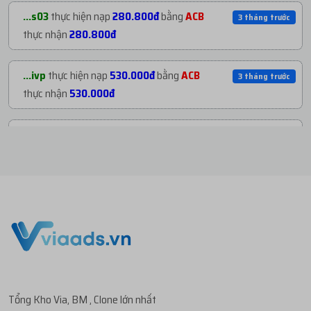
...org
mua
2
V1.93 | CLONE VIỆT NUÔI CÓ 2FA...
3 tháng trướ
...s03
thực hiện nạp
280.800đ
bằng
ACB
3 tháng trước
với giá
27.000đ
thực nhận
280.800đ
...org
mua
2
V1.84 | CLONE VIỆT NUÔI CÓ 2FA...
3 tháng trướ
...ivp
thực hiện nạp
530.000đ
bằng
ACB
3 tháng trước
với giá
111.400đ
thực nhận
530.000đ
...s03
mua
2
V1.86 | PROFILE PHI CỔ - RANDO...
3 tháng trướ
...003
thực hiện nạp
10.000đ
bằng
ACB
3 tháng trước
với giá
280.800đ
thực nhận
10.000đ
...dia
mua
3
CLONE 2024 NAME NGOẠI - ON
3 tháng trướ
...003
thực hiện nạp
22.000đ
bằng
ACB
3 tháng trước
2FA...
với giá
236.925đ
thực nhận
22.000đ
...ivp
mua
1
V1.2 | BM XMDN US - BM3 - FULL...
3 tháng trướ
...003
thực hiện nạp
30.000đ
bằng
ACB
3 tháng trước
với giá
526.500đ
thực nhận
30.000đ
Tổng Kho Via, BM , Clone lớn nhất
...003
mua
1
GEMINI PRO , GG 5TB ,
3 tháng trướ