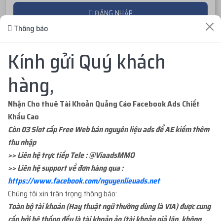
ĐĂNG NHẬP
Thông báo
ĐĂNG KÝ TÀI KHOẢN
Kính gửi Quý khách
hàng,
Nhận Cho thuê Tài Khoản Quảng Cáo Facebook Ads Chiết
Khấu Cao
ĐƠN HÀNG GẦN ĐÂY
Còn 03 Slot cấp Free Web bán nguyên liệu ads để AE kiếm thêm
thu nhập
...org
mua
1
ID 27 - BM KHÁNG - BM50 NGÂM
>> Liên hệ trực tiếp Tele : @ViaadsMMO
2 ngày trước
C...
với giá
91.000đ
>> Liên hệ support về đơn hàng qua :
https://www.facebook.com/nguyenlieuads.net
Chúng tôi xin trân trọng thông báo:
...mja
mua
1
ID 68 - BM CHƯA TẠO TKQC -
3 ngày trước
Toàn bộ tài khoản (Hay thuật ngữ thường dùng là VIA) được cung
BM3...
với giá
26.000đ
cấp bởi hệ thống đều là tài khoản ảo (tài khoản giả lập, không