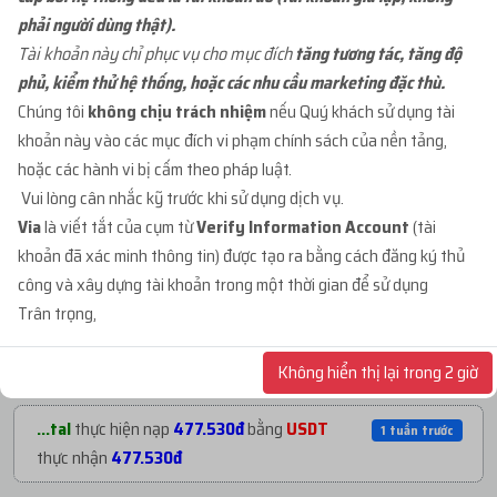
phải người dùng thật).
...adm
mua
1
ID 66 - BM CẦM PAGE - BM CẦM
2 tuần trước
Tài khoản này chỉ phục vụ cho mục đích
tăng tương tác, tăng độ
1...
với giá
70.000đ
phủ, kiểm thử hệ thống, hoặc các nhu cầu marketing đặc thù.
Chúng tôi
không chịu trách nhiệm
nếu Quý khách sử dụng tài
...adm
mua
1
ID 66 - BM CẦM PAGE - BM CẦM
3 tuần trước
khoản này vào các mục đích vi phạm chính sách của nền tảng,
1...
với giá
70.000đ
hoặc các hành vi bị cấm theo pháp luật.
Vui lòng cân nhắc kỹ trước khi sử dụng dịch vụ.
...org
mua
1
ID 66 - BM CẦM PAGE - BM CẦM
Via
là viết tắt của cụm từ
Verify Information Account
(tài
1 tháng trướ
2...
với giá
200.000đ
khoản đã xác minh thông tin) được tạo ra bằng cách đăng ký thủ
NẠP TIỀN GẦN ĐÂY
công và xây dựng tài khoản trong một thời gian để sử dụng
Trân trọng,
...org
mua
1
TKBM SHARE ĐỐI TÁC - REG THEO
2 tháng trướ
...mja
thực hiện nạp
1.060.530đ
bằng
3 ngày trước
...
với giá
1.800đ
USDT
thực nhận
1.060.530đ
Không hiển thị lại trong 2 giờ
...org
mua
1
ID 27 - BM KHÁNG - BM50 NGÂM
2 tháng trướ
...tal
thực hiện nạp
477.530đ
bằng
USDT
1 tuần trước
C...
với giá
72.800đ
thực nhận
477.530đ