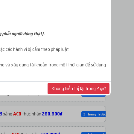
ĐĂNG KÝ TÀI KHOẢN
g phải người dùng thật).
c các hành vi bị cấm theo pháp luật.
ông và xây dựng tài khoản trong một thời gian để sử dụng
0đ
bằng
USDT
thực nhận
1.060.530đ
5 ngày trước
Không hiển thị lại trong 2 giờ
bằng
USDT
thực nhận
477.530đ
1 tuần trước
đ
bằng
ACB
thực nhận
280.800đ
3 tháng trước