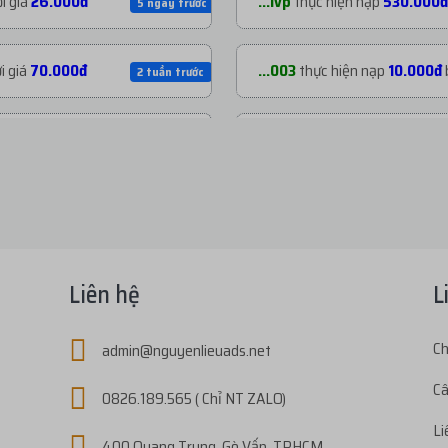
i giá
26.000đ
...ivp
thực hiện nạp
530.000đ
5 ngày trước
i giá
70.000đ
...003
thực hiện nạp
10.000đ
2 tuần trước
i giá
70.000đ
...003
thực hiện nạp
22.000đ
3 tuần trước
i giá
200.000đ
...003
thực hiện nạp
30.000đ
1 tháng trước
ới giá
1.800đ
...s03
thực hiện nạp
438.800
2 tháng trước
Liên hệ
L
i giá
72.800đ
...e04
thực hiện nạp
80.000đ
Ch
admin@nguyenlieuads.net
2 tháng trước
Câ
0826.189.565 ( Chỉ NT ZALO)
giá
27.000đ
...ivp
thực hiện nạp
175.000đ
3 tháng trước
Li
400 Quang Trung, Gò Vấp, TPHCM