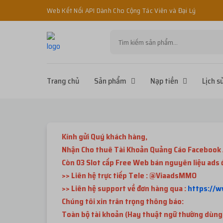
Web Kết Nối API Dành Cho Cộng Tác Viên và Đại Lý
Trang chủ
Sản phẩm
Nạp tiền
Lịch s
Kính gửi Quý khách hàng,
Nhận Cho thuê Tài Khoản Quảng Cáo Facebook 
Còn 03 Slot cấp Free Web bán nguyên liệu ads
>> Liên hệ trực tiếp Tele : @ViaadsMMO
>> Liên hệ support về đơn hàng qua :
https://
Chúng tôi xin trân trọng thông báo:
Toàn bộ tài khoản (Hay thuật ngữ thường dùng là