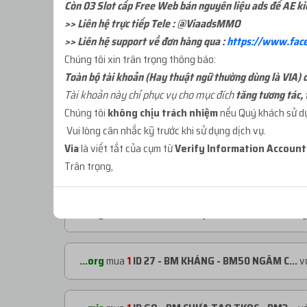
Còn 03 Slot cấp Free Web bán nguyên liệu ads để AE k
>> Liên hệ trực tiếp Tele : @ViaadsMMO
>> Liên hệ support về đơn hàng qua :
https://www.fac
Chúng tôi xin trân trọng thông báo:
Toàn bộ tài khoản (Hay thuật ngữ thường dùng là VIA) đư
Tài khoản này chỉ phục vụ cho mục đích
tăng tương tác, 
Chúng tôi
không chịu trách nhiệm
nếu Quý khách sử dụn
ĐƠN HÀNG GẦN ĐÂY
Vui lòng cân nhắc kỹ trước khi sử dụng dịch vụ.
Via
là viết tắt của cụm từ
Verify Information Accoun
Trân trọng,
...org
mua
1
ID 66 - PAGE CỔ NHÉT BM - 1000...
với
...org
mua
1
ID 21 - BM ĐÃ TẠO TKQC - BM1 L...
với 
...org
mua
1
ID 27 - BM KHÁNG - BM50 NGÂM C...
vớ