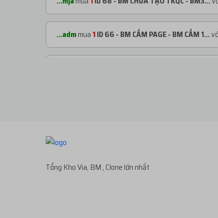
...mja
mua
1
ID 68 - BM CHƯA TẠO TKQC - BM3...
vớ
...adm
mua
1
ID 66 - BM CẦM PAGE - BM CẦM 1...
vớ
...adm
mua
1
ID 66 - BM CẦM PAGE - BM CẦM 1...
vớ
...org
mua
1
ID 66 - BM CẦM PAGE - BM CẦM 2...
vớ
...org
mua
1
TKBM SHARE ĐỐI TÁC - REG THEO ...
v
Tổng Kho Via, BM , Clone lớn nhất
...org
mua
1
ID 27 - BM KHÁNG - BM50 NGÂM C...
vớ
...org
mua
2
V1.93 | CLONE VIỆT NUÔI CÓ 2FA...
với 