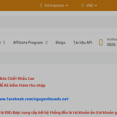
Vietnamese
VND
Hotlin
ử
Affiliate Program
Blogs
Tài liệu API
0826.
Ads Chiết Khấu Cao
 để AE kiếm thêm thu nhập
www.facebook.com/nguyenlieuads.net
 VIA) được cung cấp bởi hệ thống đều là tài khoản ảo (tài khoản g