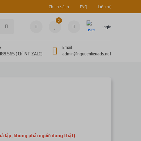
Chính sách
FAQ
Liên hệ
0
Login
e
Email
189.565 ( Chỉ NT ZALO)
admin@nguyenlieuads.net
iả lập, không phải người dùng thật).