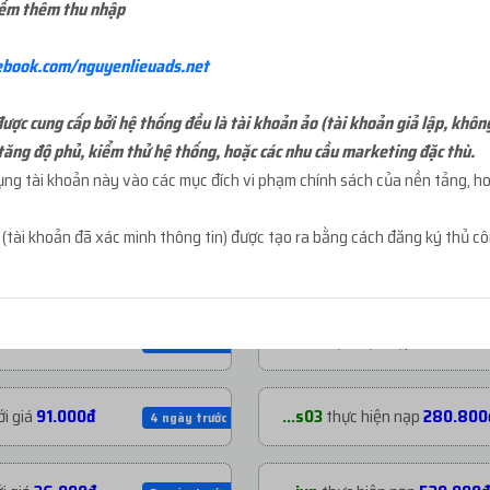
iếm thêm thu nhập
ebook.com/nguyenlieuads.net
ợc cung cấp bởi hệ thống đều là tài khoản ảo (tài khoản giả lập, khôn
tăng độ phủ, kiểm thử hệ thống, hoặc các nhu cầu marketing đặc thù.
g tài khoản này vào các mục đích vi phạm chính sách của nền tảng, hoặ
NẠP TIỀN GẦN ĐÂY
t
(tài khoản đã xác minh thông tin) được tạo ra bằng cách đăng ký thủ c
 giá
200.000đ
...mja
thực hiện nạp
1.060.53
2 ngày trước
giá
39.000đ
...tal
thực hiện nạp
477.530đ
2 ngày trước
i giá
91.000đ
...s03
thực hiện nạp
280.800
4 ngày trước