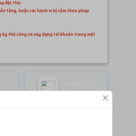
ng đặc thù.
ền tảng, hoặc các hành vi bị cấm theo pháp
ng ký thủ công và xây dựng tài khoản trong một
ook
Random Face
Miễn phí
ĐĂNG NHẬP