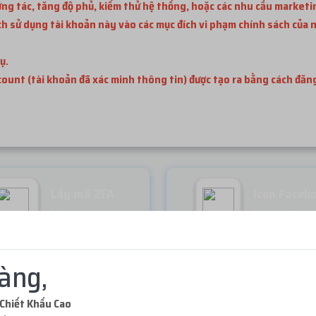
ơng tác, tăng độ phủ, kiểm thử hệ thống, hoặc các nhu cầu marketi
 sử dụng tài khoản này vào các mục đích vi phạm chính sách của n
ụ.
ccount (tài khoản đã xác minh thông tin) được tạo ra bằng cách đă
Lấy mã 2FA
Icon Faceb
Miễn phí
Miễn phí
àng,
Chiết Khấu Cao