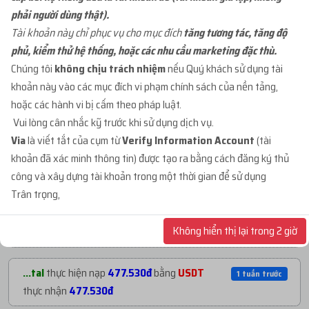
phải người dùng thật).
...org
mua
1
ID 27 - BM KHÁNG - BM50 NGÂM
3 ngày trước
Tài khoản này chỉ phục vụ cho mục đích
tăng tương tác, tăng độ
C...
với giá
91.000đ
phủ, kiểm thử hệ thống, hoặc các nhu cầu marketing đặc thù.
Chúng tôi
không chịu trách nhiệm
nếu Quý khách sử dụng tài
khoản này vào các mục đích vi phạm chính sách của nền tảng,
...mja
mua
1
ID 68 - BM CHƯA TẠO TKQC -
4 ngày trước
hoặc các hành vi bị cấm theo pháp luật.
BM3...
với giá
26.000đ
Vui lòng cân nhắc kỹ trước khi sử dụng dịch vụ.
Via
là viết tắt của cụm từ
Verify Information Account
(tài
...adm
mua
1
ID 66 - BM CẦM PAGE - BM CẦM
2 tuần trước
khoản đã xác minh thông tin) được tạo ra bằng cách đăng ký thủ
1...
với giá
70.000đ
NẠP TIỀN GẦN ĐÂY
công và xây dựng tài khoản trong một thời gian để sử dụng
Trân trọng,
...adm
mua
1
ID 66 - BM CẦM PAGE - BM CẦM
3 tuần trước
...mja
thực hiện nạp
1.060.530đ
bằng
4 ngày trước
1...
với giá
70.000đ
Không hiển thị lại trong 2 giờ
USDT
thực nhận
1.060.530đ
...org
mua
1
ID 66 - BM CẦM PAGE - BM CẦM
1 tháng trướ
...tal
thực hiện nạp
477.530đ
bằng
USDT
1 tuần trước
2...
với giá
200.000đ
thực nhận
477.530đ