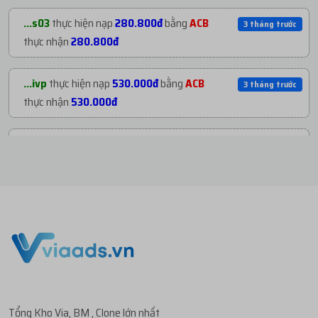
...org
mua
1
TKBM SHARE ĐỐI TÁC - REG THEO
2 tháng trướ
...s03
thực hiện nạp
280.800đ
bằng
ACB
3 tháng trước
...
với giá
1.800đ
thực nhận
280.800đ
...org
mua
1
ID 27 - BM KHÁNG - BM50 NGÂM
2 tháng trướ
...ivp
thực hiện nạp
530.000đ
bằng
ACB
3 tháng trước
C...
với giá
72.800đ
thực nhận
530.000đ
...org
mua
2
V1.93 | CLONE VIỆT NUÔI CÓ 2FA...
3 tháng trướ
...003
thực hiện nạp
10.000đ
bằng
ACB
3 tháng trước
với giá
27.000đ
thực nhận
10.000đ
...org
mua
2
V1.84 | CLONE VIỆT NUÔI CÓ 2FA...
3 tháng trướ
...003
thực hiện nạp
22.000đ
bằng
ACB
3 tháng trước
với giá
111.400đ
thực nhận
22.000đ
...s03
mua
2
V1.86 | PROFILE PHI CỔ - RANDO...
3 tháng trướ
...003
thực hiện nạp
30.000đ
bằng
ACB
3 tháng trước
với giá
280.800đ
thực nhận
30.000đ
Tổng Kho Via, BM , Clone lớn nhất
...dia
mua
3
CLONE 2024 NAME NGOẠI - ON
3 tháng trướ