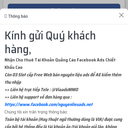
ĐĂNG NHẬP
Thông báo
ĐĂNG KÝ TÀI KHOẢN
Kính gửi Quý khách
hàng,
Nhận Cho thuê Tài Khoản Quảng Cáo Facebook Ads Chiết
Khấu Cao
ĐƠN HÀNG GẦN ĐÂY
Còn 03 Slot cấp Free Web bán nguyên liệu ads để AE kiếm thêm
thu nhập
>> Liên hệ trực tiếp Tele : @ViaadsMMO
...org
mua
1
ID 66 - PAGE CỔ NHÉT BM - 1000...
Hôm qua
>> Liên hệ support về đơn hàng qua :
với giá
200.000đ
https://www.facebook.com/nguyenlieuads.net
Chúng tôi xin trân trọng thông báo:
...org
mua
1
ID 21 - BM ĐÃ TẠO TKQC - BM1 L...
Hôm qua
Toàn bộ tài khoản (Hay thuật ngữ thường dùng là VIA) được cung
với giá
39.000đ
cấp bởi hệ thống đều là tài khoản ảo (tài khoản giả lập, không