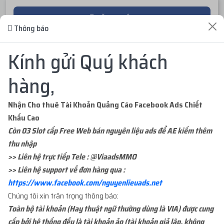
ĐĂNG NHẬP
Thông báo
ĐĂNG KÝ TÀI KHOẢN
Kính gửi Quý khách
hàng,
Nhận Cho thuê Tài Khoản Quảng Cáo Facebook Ads Chiết
Khấu Cao
ĐƠN HÀNG GẦN ĐÂY
Còn 03 Slot cấp Free Web bán nguyên liệu ads để AE kiếm thêm
thu nhập
>> Liên hệ trực tiếp Tele : @ViaadsMMO
...org
mua
1
ID 66 - PAGE CỔ NHÉT BM - 1000...
3 ngày trước
>> Liên hệ support về đơn hàng qua :
với giá
200.000đ
https://www.facebook.com/nguyenlieuads.net
Chúng tôi xin trân trọng thông báo:
...org
mua
1
ID 21 - BM ĐÃ TẠO TKQC - BM1 L...
3 ngày trước
Toàn bộ tài khoản (Hay thuật ngữ thường dùng là VIA) được cung
với giá
39.000đ
cấp bởi hệ thống đều là tài khoản ảo (tài khoản giả lập, không