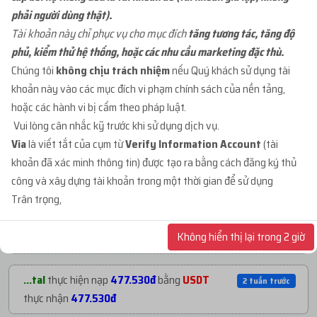
phải người dùng thật).
...org
mua
1
ID 27 - BM KHÁNG - BM50 NGÂM
5 ngày trước
Tài khoản này chỉ phục vụ cho mục đích
tăng tương tác, tăng độ
C...
với giá
91.000đ
phủ, kiểm thử hệ thống, hoặc các nhu cầu marketing đặc thù.
Chúng tôi
không chịu trách nhiệm
nếu Quý khách sử dụng tài
khoản này vào các mục đích vi phạm chính sách của nền tảng,
...mja
mua
1
ID 68 - BM CHƯA TẠO TKQC -
7 ngày trước
hoặc các hành vi bị cấm theo pháp luật.
BM3...
với giá
26.000đ
Vui lòng cân nhắc kỹ trước khi sử dụng dịch vụ.
Via
là viết tắt của cụm từ
Verify Information Account
(tài
...adm
mua
1
ID 66 - BM CẦM PAGE - BM CẦM
2 tuần trước
khoản đã xác minh thông tin) được tạo ra bằng cách đăng ký thủ
1...
với giá
70.000đ
NẠP TIỀN GẦN ĐÂY
công và xây dựng tài khoản trong một thời gian để sử dụng
Trân trọng,
...adm
mua
1
ID 66 - BM CẦM PAGE - BM CẦM
3 tuần trước
...mja
thực hiện nạp
1.060.530đ
bằng
7 ngày trước
1...
với giá
70.000đ
Không hiển thị lại trong 2 giờ
USDT
thực nhận
1.060.530đ
...org
mua
1
ID 66 - BM CẦM PAGE - BM CẦM
1 tháng trướ
...tal
thực hiện nạp
477.530đ
bằng
USDT
2 tuần trước
2...
với giá
200.000đ
thực nhận
477.530đ