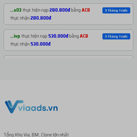
...org
mua
1
TKBM SHARE ĐỐI TÁC - REG THEO
2 tháng trướ
...s03
thực hiện nạp
280.800đ
bằng
ACB
3 tháng trước
...
với giá
1.800đ
thực nhận
280.800đ
...org
mua
1
ID 27 - BM KHÁNG - BM50 NGÂM
2 tháng trướ
...ivp
thực hiện nạp
530.000đ
bằng
ACB
3 tháng trước
C...
với giá
72.800đ
thực nhận
530.000đ
...org
mua
2
V1.93 | CLONE VIỆT NUÔI CÓ 2FA...
3 tháng trướ
...003
thực hiện nạp
10.000đ
bằng
ACB
3 tháng trước
với giá
27.000đ
thực nhận
10.000đ
...org
mua
2
V1.84 | CLONE VIỆT NUÔI CÓ 2FA...
3 tháng trướ
...003
thực hiện nạp
22.000đ
bằng
ACB
3 tháng trước
với giá
111.400đ
thực nhận
22.000đ
...s03
mua
2
V1.86 | PROFILE PHI CỔ - RANDO...
3 tháng trướ
...003
thực hiện nạp
30.000đ
bằng
ACB
3 tháng trước
với giá
280.800đ
thực nhận
30.000đ
Tổng Kho Via, BM , Clone lớn nhất
...dia
mua
3
CLONE 2024 NAME NGOẠI - ON
3 tháng trướ