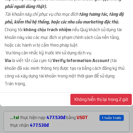
phải người dùng thật).
...org
mua
1
ID 27 - BM KHÁNG - BM50 NGÂM
4 ngày trước
Tài khoản này chỉ phục vụ cho mục đích
tăng tương tác, tăng độ
C...
với giá
91.000đ
phủ, kiểm thử hệ thống, hoặc các nhu cầu marketing đặc thù.
Chúng tôi
không chịu trách nhiệm
nếu Quý khách sử dụng tài
khoản này vào các mục đích vi phạm chính sách của nền tảng,
...mja
mua
1
ID 68 - BM CHƯA TẠO TKQC -
5 ngày trước
hoặc các hành vi bị cấm theo pháp luật.
BM3...
với giá
26.000đ
Vui lòng cân nhắc kỹ trước khi sử dụng dịch vụ.
Via
là viết tắt của cụm từ
Verify Information Account
(tài
...adm
mua
1
ID 66 - BM CẦM PAGE - BM CẦM
2 tuần trước
khoản đã xác minh thông tin) được tạo ra bằng cách đăng ký thủ
1...
với giá
70.000đ
NẠP TIỀN GẦN ĐÂY
công và xây dựng tài khoản trong một thời gian để sử dụng
Trân trọng,
...adm
mua
1
ID 66 - BM CẦM PAGE - BM CẦM
3 tuần trước
...mja
thực hiện nạp
1.060.530đ
bằng
5 ngày trước
1...
với giá
70.000đ
Không hiển thị lại trong 2 giờ
USDT
thực nhận
1.060.530đ
...org
mua
1
ID 66 - BM CẦM PAGE - BM CẦM
1 tháng trướ
...tal
thực hiện nạp
477.530đ
bằng
USDT
1 tuần trước
2...
với giá
200.000đ
thực nhận
477.530đ