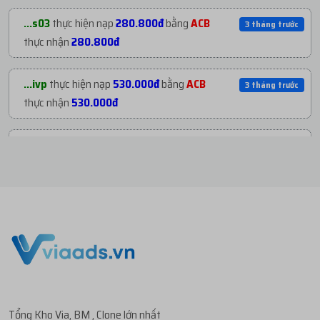
...org
mua
1
TKBM SHARE ĐỐI TÁC - REG THEO
2 tháng trướ
...s03
thực hiện nạp
280.800đ
bằng
ACB
3 tháng trước
...
với giá
1.800đ
thực nhận
280.800đ
...org
mua
1
ID 27 - BM KHÁNG - BM50 NGÂM
2 tháng trướ
...ivp
thực hiện nạp
530.000đ
bằng
ACB
3 tháng trước
C...
với giá
72.800đ
thực nhận
530.000đ
...org
mua
2
V1.93 | CLONE VIỆT NUÔI CÓ 2FA...
3 tháng trướ
...003
thực hiện nạp
10.000đ
bằng
ACB
3 tháng trước
với giá
27.000đ
thực nhận
10.000đ
...org
mua
2
V1.84 | CLONE VIỆT NUÔI CÓ 2FA...
3 tháng trướ
...003
thực hiện nạp
22.000đ
bằng
ACB
3 tháng trước
với giá
111.400đ
thực nhận
22.000đ
...s03
mua
2
V1.86 | PROFILE PHI CỔ - RANDO...
3 tháng trướ
...003
thực hiện nạp
30.000đ
bằng
ACB
3 tháng trước
với giá
280.800đ
thực nhận
30.000đ
Tổng Kho Via, BM , Clone lớn nhất
...dia
mua
3
CLONE 2024 NAME NGOẠI - ON
3 tháng trướ