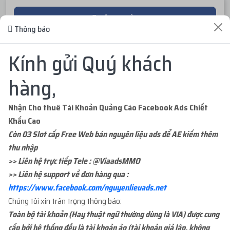
ĐĂNG NHẬP
Thông báo
ĐĂNG KÝ TÀI KHOẢN
Kính gửi Quý khách
hàng,
Nhận Cho thuê Tài Khoản Quảng Cáo Facebook Ads Chiết
Khấu Cao
ĐƠN HÀNG GẦN ĐÂY
Còn 03 Slot cấp Free Web bán nguyên liệu ads để AE kiếm thêm
thu nhập
>> Liên hệ trực tiếp Tele : @ViaadsMMO
...org
mua
1
ID 66 - PAGE CỔ NHÉT BM - 1000...
2 ngày trước
>> Liên hệ support về đơn hàng qua :
với giá
200.000đ
https://www.facebook.com/nguyenlieuads.net
Chúng tôi xin trân trọng thông báo:
...org
mua
1
ID 21 - BM ĐÃ TẠO TKQC - BM1 L...
2 ngày trước
Toàn bộ tài khoản (Hay thuật ngữ thường dùng là VIA) được cung
với giá
39.000đ
cấp bởi hệ thống đều là tài khoản ảo (tài khoản giả lập, không