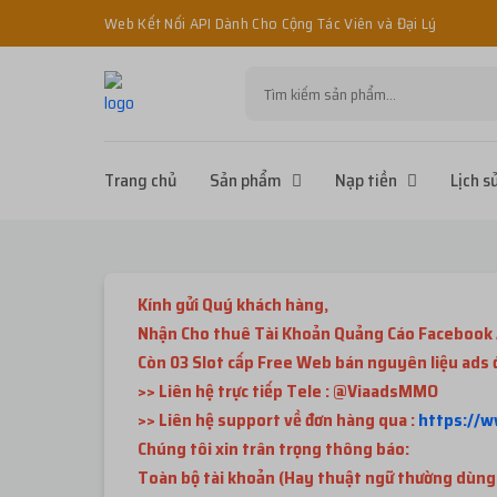
Web Kết Nối API Dành Cho Cộng Tác Viên và Đại Lý
Trang chủ
Sản phẩm
Nạp tiền
Lịch s
Kính gửi Quý khách hàng,
Nhận Cho thuê Tài Khoản Quảng Cáo Facebook 
Còn 03 Slot cấp Free Web bán nguyên liệu ads
>> Liên hệ trực tiếp Tele : @ViaadsMMO
>> Liên hệ support về đơn hàng qua :
https://
Chúng tôi xin trân trọng thông báo:
Toàn bộ tài khoản (Hay thuật ngữ thường dùng là