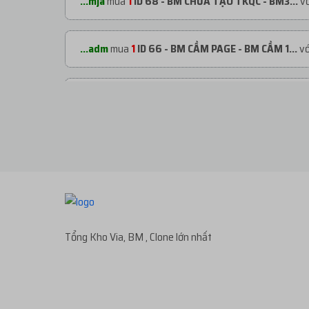
...mja
mua
1
ID 68 - BM CHƯA TẠO TKQC - BM3...
vớ
...adm
mua
1
ID 66 - BM CẦM PAGE - BM CẦM 1...
vớ
...adm
mua
1
ID 66 - BM CẦM PAGE - BM CẦM 1...
vớ
...org
mua
1
ID 66 - BM CẦM PAGE - BM CẦM 2...
vớ
...org
mua
1
TKBM SHARE ĐỐI TÁC - REG THEO ...
v
Tổng Kho Via, BM , Clone lớn nhất
...org
mua
1
ID 27 - BM KHÁNG - BM50 NGÂM C...
vớ
...org
mua
2
V1.93 | CLONE VIỆT NUÔI CÓ 2FA...
với 