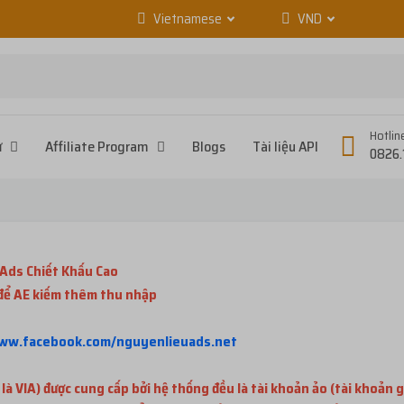
Vietnamese
VND
Hotlin
ử
Affiliate Program
Blogs
Tài liệu API
0826.
Ads Chiết Khấu Cao
 để AE kiếm thêm thu nhập
www.facebook.com/nguyenlieuads.net
 VIA) được cung cấp bởi hệ thống đều là tài khoản ảo (tài khoản g