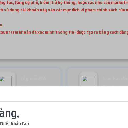
ơng tác, tăng độ phủ, kiểm thử hệ thống, hoặc các nhu cầu marketi
 sử dụng tài khoản này vào các mục đích vi phạm chính sách của n
ụ.
ccount (tài khoản đã xác minh thông tin) được tạo ra bằng cách đă
Lấy mã 2FA
Icon Faceb
Miễn phí
Miễn phí
àng,
Chiết Khấu Cao