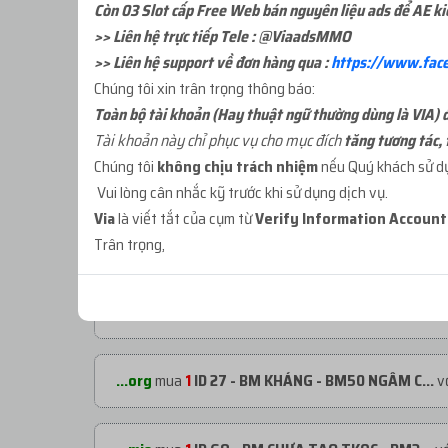
Còn 03 Slot cấp Free Web bán nguyên liệu ads để AE k
>> Liên hệ trực tiếp Tele : @ViaadsMMO
>> Liên hệ support về đơn hàng qua :
https://www.fac
Chúng tôi xin trân trọng thông báo:
Toàn bộ tài khoản (Hay thuật ngữ thường dùng là VIA) đư
Tài khoản này chỉ phục vụ cho mục đích
tăng tương tác, 
Chúng tôi
không chịu trách nhiệm
nếu Quý khách sử dụn
ĐƠN HÀNG GẦN ĐÂY
Vui lòng cân nhắc kỹ trước khi sử dụng dịch vụ.
Via
là viết tắt của cụm từ
Verify Information Accoun
...org
mua
1
ID 66 - PAGE CỔ NHÉT BM - 1000...
với
Trân trọng,
...org
mua
1
ID 21 - BM ĐÃ TẠO TKQC - BM1 L...
với 
...org
mua
1
ID 27 - BM KHÁNG - BM50 NGÂM C...
vớ