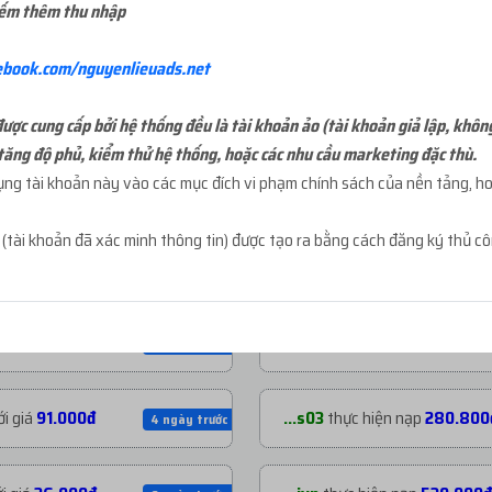
iếm thêm thu nhập
ebook.com/nguyenlieuads.net
ợc cung cấp bởi hệ thống đều là tài khoản ảo (tài khoản giả lập, khôn
tăng độ phủ, kiểm thử hệ thống, hoặc các nhu cầu marketing đặc thù.
g tài khoản này vào các mục đích vi phạm chính sách của nền tảng, hoặ
NẠP TIỀN GẦN ĐÂY
t
(tài khoản đã xác minh thông tin) được tạo ra bằng cách đăng ký thủ c
 giá
200.000đ
...mja
thực hiện nạp
1.060.53
2 ngày trước
giá
39.000đ
...tal
thực hiện nạp
477.530đ
2 ngày trước
i giá
91.000đ
...s03
thực hiện nạp
280.800
4 ngày trước