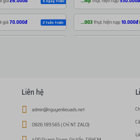
i giá
26.000đ
...ivp
thực hiện nạp
530.000đ
6 ngày trước
i giá
70.000đ
...003
thực hiện nạp
10.000đ
2 tuần trước
i giá
70.000đ
...003
thực hiện nạp
22.000đ
3 tuần trước
i giá
200.000đ
...003
thực hiện nạp
30.000đ
1 tháng trước
ới giá
1.800đ
...s03
thực hiện nạp
438.800
2 tháng trước
Liên hệ
L
i giá
72.800đ
...e04
thực hiện nạp
80.000đ
Ch
admin@nguyenlieuads.net
2 tháng trước
Câ
0826.189.565 ( Chỉ NT ZALO)
giá
27.000đ
...ivp
thực hiện nạp
175.000đ
3 tháng trước
Li
400 Quang Trung, Gò Vấp, TPHCM