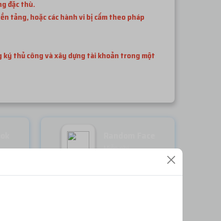
ng đặc thù.
ền tảng, hoặc các hành vi bị cấm theo pháp
ng ký thủ công và xây dựng tài khoản trong một
ook
Random Face
Miễn phí
ĐĂNG NHẬP