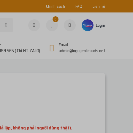
Chính sách
FAQ
Liên hệ
0
Login
e
Email
189.565 ( Chỉ NT ZALO)
admin@nguyenlieuads.net
iả lập, không phải người dùng thật).