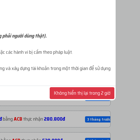
ĐĂNG KÝ TÀI KHOẢN
g phải người dùng thật).
c các hành vi bị cấm theo pháp luật.
ông và xây dựng tài khoản trong một thời gian để sử dụng
0đ
bằng
USDT
thực nhận
1.060.530đ
6 ngày trước
Không hiển thị lại trong 2 giờ
bằng
USDT
thực nhận
477.530đ
1 tuần trước
đ
bằng
ACB
thực nhận
280.800đ
3 tháng trước