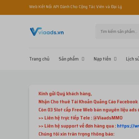
Web Kết Nối API Dành Cho Cộng Tác Viên và Đại Lý
Trang chủ
Sản phẩm
Nạp tiền
Lịch s
Kính gửi Quý khách hàng,
Nhận Cho thuê Tài Khoản Quảng Cáo Facebook 
Còn 03 Slot cấp Free Web bán nguyên liệu ads
>> Liên hệ trực tiếp Tele : @ViaadsMMO
>> Liên hệ support về đơn hàng qua :
https://
Chúng tôi xin trân trọng thông báo: