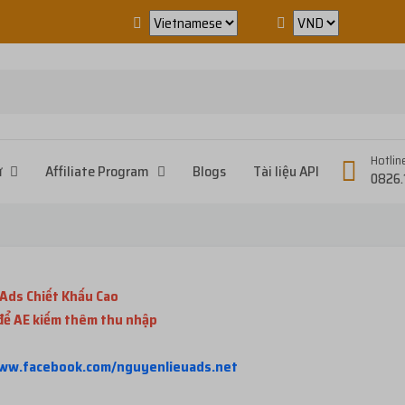
Hotlin
ử
Affiliate Program
Blogs
Tài liệu API
0826.
Ads Chiết Khấu Cao
 để AE kiếm thêm thu nhập
www.facebook.com/nguyenlieuads.net