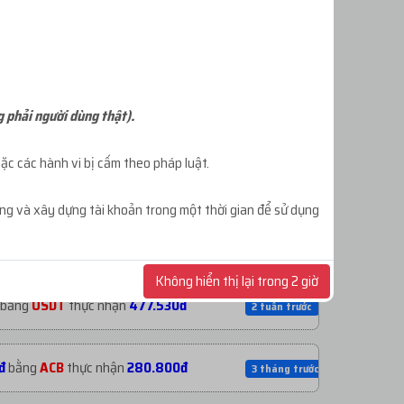
ĐĂNG KÝ TÀI KHOẢN
g phải người dùng thật).
c các hành vi bị cấm theo pháp luật.
ông và xây dựng tài khoản trong một thời gian để sử dụng
0đ
bằng
USDT
thực nhận
1.060.530đ
6 ngày trước
Không hiển thị lại trong 2 giờ
bằng
USDT
thực nhận
477.530đ
2 tuần trước
đ
bằng
ACB
thực nhận
280.800đ
3 tháng trước