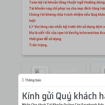
Toàn bộ tài khoản (Hay thuật ngữ thường dùng là
Tài khoản này chỉ phục vụ cho mục đích tăng tư
Chúng tôi không chịu trách nhiệm nếu Quý khách
luật.
👉 Vui lòng cân nhắc kỹ trước khi sử dụng dịch v
Via là viết tắt của cụm từ Verify Information A
thời gian để sử dụng
Trân trọng,
Check live FB
Miễn phí
Thông báo
Kính gửi Quý khách h
Không thể tải sản phẩm. Vui lòng thử lại!
Nhận Cho thuê Tài Khoản Quảng Cáo Facebook Ads 