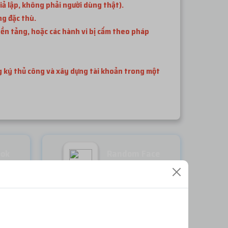
iả lập, không phải người dùng thật).
ng đặc thù.
ền tảng, hoặc các hành vi bị cấm theo pháp
ng ký thủ công và xây dựng tài khoản trong một
ook
Random Face
Miễn phí
ĐĂNG NHẬP