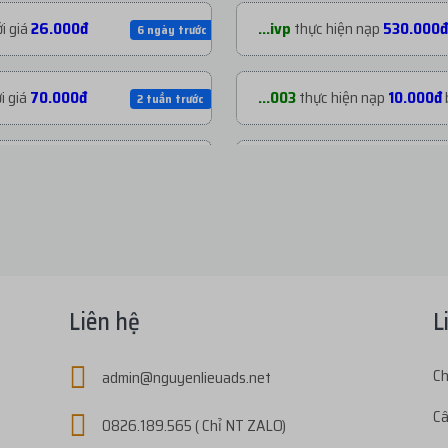
i giá
26.000đ
...ivp
thực hiện nạp
530.000đ
6 ngày trước
i giá
70.000đ
...003
thực hiện nạp
10.000đ
2 tuần trước
i giá
70.000đ
...003
thực hiện nạp
22.000đ
3 tuần trước
i giá
200.000đ
...003
thực hiện nạp
30.000đ
1 tháng trước
ới giá
1.800đ
...s03
thực hiện nạp
438.800
2 tháng trước
Liên hệ
L
i giá
72.800đ
...e04
thực hiện nạp
80.000đ
Ch
admin@nguyenlieuads.net
2 tháng trước
Câ
0826.189.565 ( Chỉ NT ZALO)
giá
27.000đ
...ivp
thực hiện nạp
175.000đ
3 tháng trước