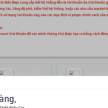
 VIA) được cung cấp bởi hệ thống đều là tài khoản ảo (tài khoản g
ơng tác, tăng độ phủ, kiểm thử hệ thống, hoặc các nhu cầu marketi
 sử dụng tài khoản này vào các mục đích vi phạm chính sách của n
ụ.
ccount (tài khoản đã xác minh thông tin) được tạo ra bằng cách đă
Lấy mã 2FA
Icon Faceb
Miễn phí
Miễn phí
àng,
Chiết Khấu Cao