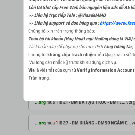
Còn 03 Slot cấp Free Web bán nguyên liệu ads để AE k
>> Liên hệ trực tiếp Tele : @ViaadsMMO
>> Liên hệ support về đơn hàng qua :
https://www.fac
Chúng tôi xin trân trọng thông báo:
Toàn bộ tài khoản (Hay thuật ngữ thường dùng là VIA) đư
Tài khoản này chỉ phục vụ cho mục đích
tăng tương tác, 
Chúng tôi
không chịu trách nhiệm
nếu Quý khách sử dụn
ĐƠN HÀNG GẦN ĐÂY
Vui lòng cân nhắc kỹ trước khi sử dụng dịch vụ.
Via
là viết tắt của cụm từ
Verify Information Accoun
Trân trọng,
...org
mua
1
ID 66 - PAGE CỔ NHÉT BM - 1000...
với
...org
mua
1
ID 21 - BM ĐÃ TẠO TKQC - BM1 L...
với 
...org
mua
1
ID 27 - BM KHÁNG - BM50 NGÂM C...
vớ