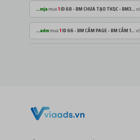
...mja
mua
1
ID 68 - BM CHƯA TẠO TKQC - BM3...
vớ
...adm
mua
1
ID 66 - BM CẦM PAGE - BM CẦM 1...
vớ
...adm
mua
1
ID 66 - BM CẦM PAGE - BM CẦM 1...
vớ
...org
mua
1
ID 66 - BM CẦM PAGE - BM CẦM 2...
vớ
...org
mua
1
TKBM SHARE ĐỐI TÁC - REG THEO ...
v
...org
mua
1
ID 27 - BM KHÁNG - BM50 NGÂM C...
vớ
...org
mua
2
V1.93 | CLONE VIỆT NUÔI CÓ 2FA...
với 