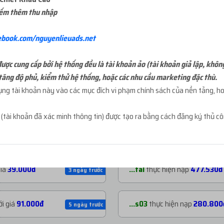
iếm thêm thu nhập
ebook.com/nguyenlieuads.net
ợc cung cấp bởi hệ thống đều là tài khoản ảo (tài khoản giả lập, khôn
tăng độ phủ, kiểm thử hệ thống, hoặc các nhu cầu marketing đặc thù.
g tài khoản này vào các mục đích vi phạm chính sách của nền tảng, hoặ
NẠP TIỀN GẦN ĐÂY
t
(tài khoản đã xác minh thông tin) được tạo ra bằng cách đăng ký thủ c
 giá
200.000đ
...mja
thực hiện nạp
1.060.53
3 ngày trước
giá
39.000đ
...tal
thực hiện nạp
477.530đ
3 ngày trước
i giá
91.000đ
...s03
thực hiện nạp
280.800
5 ngày trước