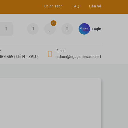
Chính sách
FAQ
Liên hệ
0
Login
e
Email
189.565 ( Chỉ NT ZALO)
admin@nguyenlieuads.net