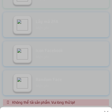
Lấy mã 2FA
Miễn phí
Icon Facebook
Miễn phí
Random Face
Miễn phí
Không thể tải sản phẩm. Vui lòng thử lại!