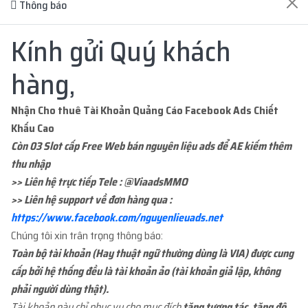
Thông báo
ĐĂNG NHẬP
Kính gửi Quý khách
ĐĂNG KÝ TÀI KHOẢN
hàng,
Nhận Cho thuê Tài Khoản Quảng Cáo Facebook Ads Chiết
Khấu Cao
Còn 03 Slot cấp Free Web bán nguyên liệu ads để AE kiếm thêm
ĐƠN HÀNG GẦN ĐÂY
thu nhập
>> Liên hệ trực tiếp Tele : @ViaadsMMO
>> Liên hệ support về đơn hàng qua :
...org
mua
1
ID 66 - PAGE CỔ NHÉT BM - 1000...
13 tiếng trướ
https://www.facebook.com/nguyenlieuads.net
với giá
200.000đ
Chúng tôi xin trân trọng thông báo:
Toàn bộ tài khoản (Hay thuật ngữ thường dùng là VIA) được cung
...org
mua
1
ID 21 - BM ĐÃ TẠO TKQC - BM1 L...
cấp bởi hệ thống đều là tài khoản ảo (tài khoản giả lập, không
17 tiếng trướ
với giá
39.000đ
phải người dùng thật).
Tài khoản này chỉ phục vụ cho mục đích
tăng tương tác, tăng độ