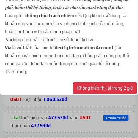
phủ, kiểm thử hệ thống, hoặc các nhu cầu marketing đặc thù.
...org
mua
1
ID 27 - BM KHÁNG - BM50 NGÂM
2 ngày trước
Chúng tôi
không chịu trách nhiệm
nếu Quý khách sử dụng tài
C...
với giá
91.000đ
khoản này vào các mục đích vi phạm chính sách của nền tảng,
hoặc các hành vi bị cấm theo pháp luật.
...mja
mua
1
ID 68 - BM CHƯA TẠO TKQC -
4 ngày trước
Vui lòng cân nhắc kỹ trước khi sử dụng dịch vụ.
BM3...
với giá
26.000đ
Via
là viết tắt của cụm từ
Verify Information Account
(tài
khoản đã xác minh thông tin) được tạo ra bằng cách đăng ký thủ
...adm
mua
1
ID 66 - BM CẦM PAGE - BM CẦM
2 tuần trước
công và xây dựng tài khoản trong một thời gian để sử dụng
1...
với giá
70.000đ
NẠP TIỀN GẦN ĐÂY
Trân trọng,
...adm
mua
1
ID 66 - BM CẦM PAGE - BM CẦM
Không hiển thị lại trong 2 giờ
3 tuần trước
...mja
thực hiện nạp
1.060.530đ
bằng
4 ngày trước
1...
với giá
70.000đ
USDT
thực nhận
1.060.530đ
...org
mua
1
ID 66 - BM CẦM PAGE - BM CẦM
1 tháng trướ
...tal
thực hiện nạp
477.530đ
bằng
USDT
1 tuần trước
2...
với giá
200.000đ
thực nhận
477.530đ